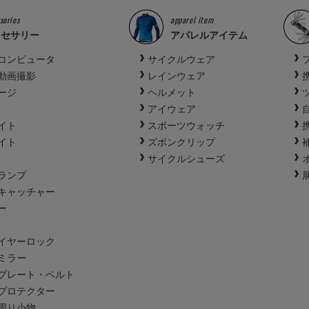
sories
apparel item
クセサリー
アパレルアイテム
コンピュータ
サイクルウェア
動画撮影
レインウェア
ージ
ヘルメット
アイウェア
イト
スポーツウォッチ
イト
ズボンクリップ
サイクルシューズ
ランプ
キャッチャー
ー
イヤーロック
ミラー
プレート・ベルト
プロテクター
周り小物