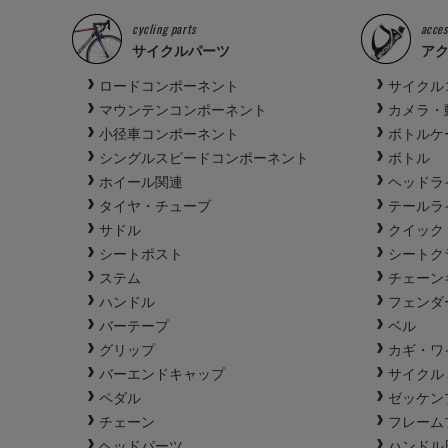
cycling parts
acces
サイクルパーツ
ア
ロードコンポーネント
サイクル
マウンテンコンポーネント
カメラ・
小径車コンポーネント
ボトルケ
シングルスピードコンポーネント
ボトル
ホイール関連
ヘッドラ
タイヤ・チューブ
テールラ
サドル
クイック
シートポスト
シートク
ステム
チェーン
ハンドル
フェンダ
バーテープ
ベル
グリップ
カギ・ワ
バーエンドキャップ
サイクル
ペダル
ゼッケン
チェーン
フレーム
ヘッドパーツ
ハンドル