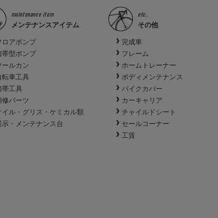
maintenance item
etc..
メンテナンスアイテム
その他
フロアポンプ
完成車
携帯型ポンプ
フレーム
ツールカン
ホームトレーナー
自転車工具
ボディメンテナンス
携帯工具
バイクカバー
補修パーツ
カーキャリア
オイル・グリス・ケミカル類
チャイルドシート
展示・メンテナンス台
セールコーナー
工賃