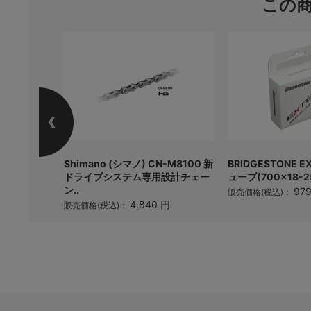
この
O2
Shimano (シマノ) CN-M8100 新
BRIDGESTONE 
CS
ドライブシステム専用設計チェー
ューブ(700×18-
ン..
円
97
販売価格(税込)：
4,840 円
販売価格(税込)：