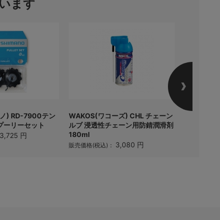
います
ノ) RD-7900テン
WAKOS(ワコーズ) CHL チェーン
Panarac
プーリーセット
ルブ 浸透性チェーン用防錆潤滑剤
チューブ(仏
180ml
28C)
3,725 円
3,080 円
販売価格(税込)：
販売価格(税