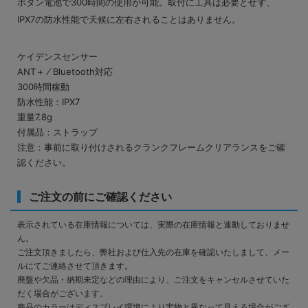
ボタン電池で300時間の使用が可能。取付に工具は必要とせず、
IPX7の防水性能で天候に左右されることはありません。
ケイデンスセンサー
ANT＋ ⁄ Bluetooth対応
300時間稼動
防水性能：IPX7
重量7.8g
付属品：ストラップ
注意：事前に取り付けされるクランクフレームクリアランスをご確
認ください。
ご注文の前にご確認ください
表示されている在庫情報については、実際の在庫情報と連動しておりませ
ん。
ご注文頂きましたら、弊社および仕入先の在庫を確認いたしまして、メー
ルにてご連絡させて頂きます。
廃盤や欠品・納期未定などの理由により、ご注文をキャンセルさせていた
だく場合がございます。
商品のカラーはディスプレイ環境により実物と異なって見える場合がござ