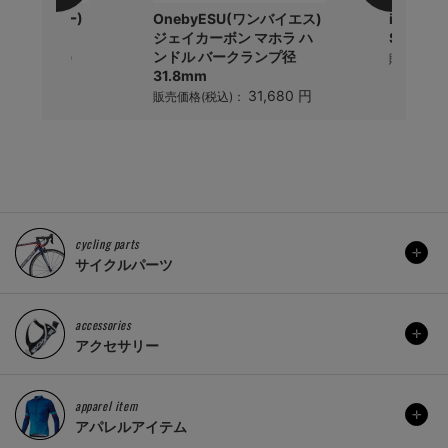
r(パナレーサー)
OnebyESU(ワンバイエス)
iGPSPO
ブ(仏式
ジェイカーボン マホラ ハ
SPD70
×23-28C)
ンドル バークランプ径
販売価格(
31.8mm
1,584 円
)：
31,680 円
販売価格(税込)：
cycling parts
サイクルパーツ
accessories
アクセサリー
apparel item
アパレルアイテム