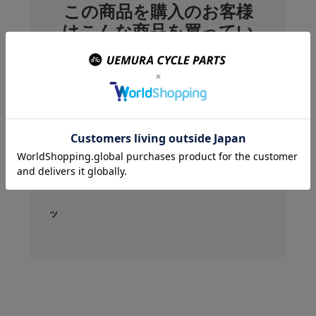
この商品を購入のお客様
はこんな商品を買ってい
ます
マノ) Di2
0 エレクトリッ
00mm
3,010 円
)：