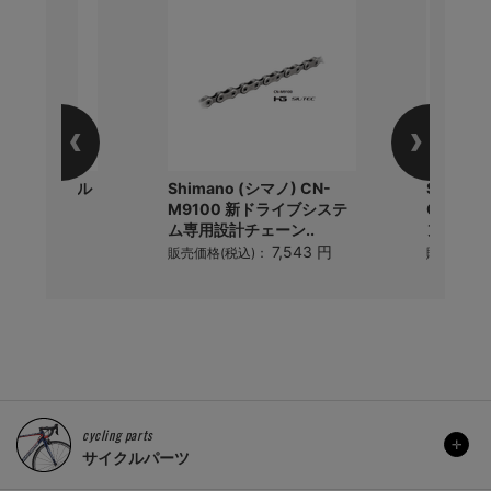
PRO PROボトル
Shimano (シマノ) CN-
Shiman
M9100 新ドライブシステ
CN910
ム専用設計チェーン..
ン用クイ
1,210 円
)：
7,543 円
販売価格(税込)：
販売価格(
cycling parts
サイクルパーツ