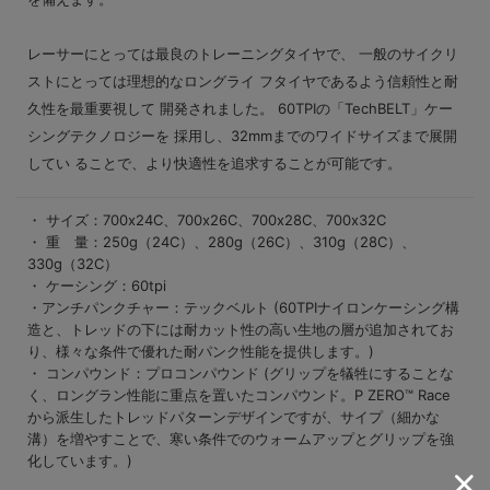
レーサーにとっては最良のトレーニングタイヤで、 一般のサイクリ
ストにとっては理想的なロングライ フタイヤであるよう信頼性と耐
久性を最重要視して 開発されました。 60TPIの「TechBELT」ケー
シングテクノロジーを 採用し、32mmまでのワイドサイズまで展開
してい ることで、より快適性を追求することが可能です。
・ サイズ：700x24C、700x26C、700x28C、700x32C
・ 重 量：250g（24C）、280g（26C）、310g（28C）、
330g（32C）
・ ケーシング：60tpi
・アンチパンクチャー：テックベルト (60TPIナイロンケーシング構
造と、トレッドの下には耐カット性の高い生地の層が追加されてお
り、様々な条件で優れた耐パンク性能を提供します。)
・ コンパウンド：プロコンパウンド (グリップを犠牲にすることな
く、ロングラン性能に重点を置いたコンパウンド。P ZERO™ Race
から派生したトレッドパターンデザインですが、サイプ（細かな
溝）を増やすことで、寒い条件でのウォームアップとグリップを強
化しています。)