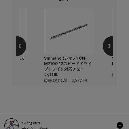
(ヴィットリア) ス
Shimano (シマノ) CN-
Shiman
M7100 12スピードドライ
R7100 
ブトレイン対応チェー
チューブレ
640 円
)：
ン/116L
販売価格(
3,277 円
販売価格(税込)：
cycling parts
サイクルパーツ