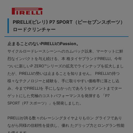
PIRELLI(ピレリ) P7 SPORT（ピーセブンスポーツ）
ロードクリンチャー
止まることのないPIRELLIのPassion。
サイクルロードレースシーンへのカムバック以来、マーケットに鮮
烈なインパクトを与え続ける、本 格タイヤブランドPIRELLI。今年
ついに新しいP ZERO™シリーズの拡充でラインナップを拡大しまし
たが、PIRELLIの勢いは止まることを知りません。 PIRELLIの持つ
様々なテクノロジーと経験を、手に取りやすい価格帯に落とし込
み、今までPIRELLIを 手にしなかったであろうセグメントまでター
ゲットにした究極のコストパフォーマンスを発揮する 「P7
SPORT（P7 スポーツ）」を開発しました。
PIRELLIが誇る数々のレーシングタイヤよりもロン グライフであり
ながら同様の信頼性を提供し、優れ たグリップ力とロングラン性能
を備えます。