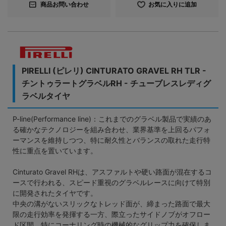
商品お問い合わせ
お気に入りに追加
PIRELLI (ピレリ) CINTURATO GRAVEL RH TLR -
チントゥラートグラベルRH - チューブレスレディグ
ラベルタイヤ
P-line(Performance line)：これまでのグラベル製品で実績のあ
る確かなテクノロジーを組み合わせ、業界基準を上回るパフォ
ーマンスを維持しつつ、特に耐久性とバランスの取れた走行特
性に重点を置いています。
Cinturato Gravel RHは、アスファルトや硬い路面が混在するコ
ースで行われる、スピード重視のグラベルレースに向けて特別
に開発されたタイヤです。
中央の溝がないスリックなトレッド面が、締まった路面で最大
限の走行効率を発揮する一方、際立ったサイドノブがオフロー
ド区間、特にコーナリング時の機械的なグリップ力を確保しま