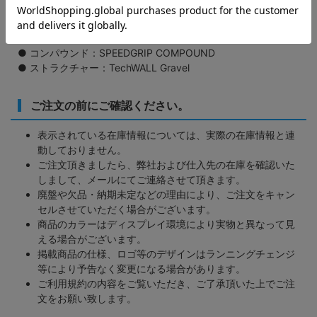
● サイズ(重量)：700x40C(490g)、700x45C(570g)
● タイヤタイプ：TUBELESS READY
● ケーシング：60tpi
● コンパウンド：SPEEDGRIP COMPOUND
● ストラクチャー：TechWALL Gravel
ご注文の前にご確認ください。
表示されている在庫情報については、実際の在庫情報と連
動しておりません。
ご注文頂きましたら、弊社および仕入先の在庫を確認いた
しまして、メールにてご連絡させて頂きます。
廃盤や欠品・納期未定などの理由により、ご注文をキャン
セルさせていただく場合がございます。
商品のカラーはディスプレイ環境により実物と異なって見
える場合がございます。
掲載商品の仕様、ロゴ等のデザインはランニングチェンジ
等により予告なく変更になる場合があります。
ご利用規約の内容をご覧いただき、ご了承頂いた上でご注
文をお願い致します。