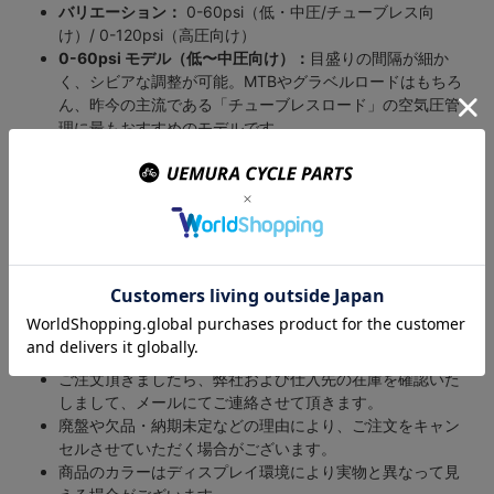
バリエーション：
0-60psi（低・中圧/チューブレス向
け）/ 0-120psi（高圧向け）
0-60psi モデル（低〜中圧向け）：
目盛りの間隔が細か
く、シビアな調整が可能。MTBやグラベルロードはもちろ
ん、昨今の主流である「チューブレスロード」の空気圧管
理に最もおすすめのモデルです。
0-120psi モデル（高圧向け）：
トラックバイクや、高圧
セッティングを求めるクリンチャー／チューブラーのロー
ドバイクに最適です。
サイズ：
1.5インチ
セット内容：
ゲージ本体、カラビナ付きセミハードケース
ご注文の前にご確認ください。
表示されている在庫情報については、実際の在庫情報と連
動しておりません。
ご注文頂きましたら、弊社および仕入先の在庫を確認いた
しまして、メールにてご連絡させて頂きます。
廃盤や欠品・納期未定などの理由により、ご注文をキャン
セルさせていただく場合がございます。
商品のカラーはディスプレイ環境により実物と異なって見