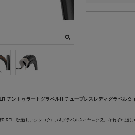
VEL M TLR チントゥラートグラベルH チューブレスレディグラベルタ
さらに広げPIRELLIは新しいシクロクロス&グラベルタイヤを開発。それ