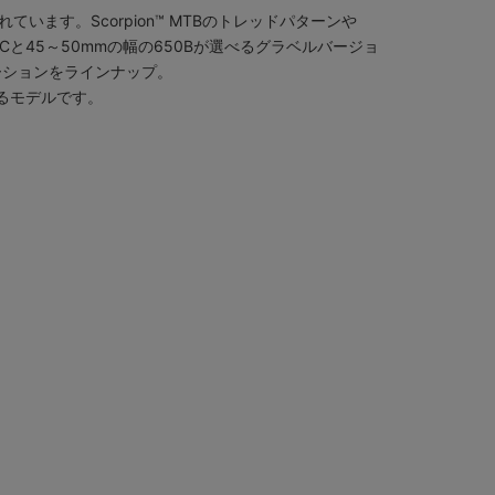
られています。Scorpion™ MTBのトレッドパターンや
00Cと45～50mmの幅の650Bが選べるグラベルバージョ
ーションをラインナップ。
するモデルです。