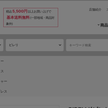
店舗紹介
5,500円
税込
以上お買い上げで
基本送料無料
(一部地域・商品対
象外)
商品
ャー
レス
チャー
ブレス