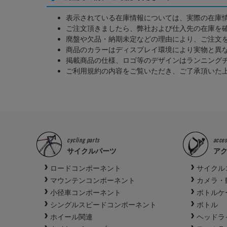
表示されている在庫情報については、実際の在庫
ご注文頂きましたら、弊社および仕入先の在庫を
廃盤や欠品・納期未定などの理由により、ご注文
商品のカラーはディスプレイ環境により実物と異
掲載商品の仕様、ロゴ等のデザインはランニング
ご利用規約の内容をご覧いただき、ご了承頂いた
cycling parts
acces
サイクルパーツ
ア
ロードコンポーネント
サイクル
マウンテンコンポーネント
カメラ・
小径車コンポーネント
ボトルケ
シングルスピードコンポーネント
ボトル
ホイール関連
ヘッドラ