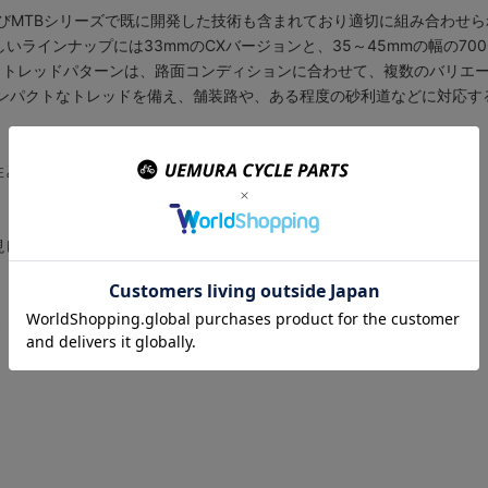
LIがロードおよびMTBシリーズで既に開発した技術も含まれており適切に組み合わせ
す。新しいラインナップには33mmのCXバージョンと、35～45mmの幅の7
。トレッドパターンは、路面コンディションに合わせて、複数のバリエ
イルでコンパクトなトレッドを備え、舗装路や、ある程度の砂利道などに対応
性と耐パンク性を向上させる構造。グラベルタイヤ専用設計。
現しつつ、優れた耐摩耗性とウエットグリップを兼ね備える配合。
、700×45C(540g)