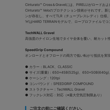
Cinturato™ Cross＆Gravelには、PIREL
Cinturato™ Veloのプロテクション技術がそれで
ンが存在し、すべてTLR（チューブレスレディ）仕様
'H'はHARD TERRAINモデルで、ロープロファ
TechWALL Gravel
高強度のナイロン生地でタイヤ全体を覆い、耐カット
SpeedGrip Compound
オンロードとオフロードの両方で低い転がり抵抗を実
● カラー：BLACK、CLASSIC
● サイズ(重量)：650×45B(525g)、650×50B(640g)
● ケーシング：120tpi
● コンパウンド：SPEEDGRIP COMPOUND
● ストラクチャー：TechWALL Gravel
● フックレス対応：対応（※最大空気圧制限あり）
ご注文の前にご確認ください。