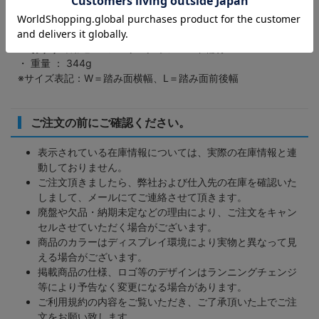
・ ベアリング ： シールドベアリング＆ブッシュ
・ トウクリップ装着 ： 不可
・ リフレクター ： 取付不可
・ おすすめ用途 ： ツーリングオフロード輪行
・ 重量 ： 344g
※サイズ表記：W＝踏み面横幅、L＝踏み面前後幅
ご注文の前にご確認ください。
表示されている在庫情報については、実際の在庫情報と連
動しておりません。
ご注文頂きましたら、弊社および仕入先の在庫を確認いた
しまして、メールにてご連絡させて頂きます。
廃盤や欠品・納期未定などの理由により、ご注文をキャン
セルさせていただく場合がございます。
商品のカラーはディスプレイ環境により実物と異なって見
える場合がございます。
掲載商品の仕様、ロゴ等のデザインはランニングチェンジ
等により予告なく変更になる場合があります。
ご利用規約の内容をご覧いただき、ご了承頂いた上でご注
文をお願い致します。