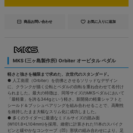
商品お問い合わせ
お気に入りに追加
MKS (三ヶ島製作所) Orbiter オービタル ペダル
軽さと強さを極限まで求めた、次世代のスタンダード。
● 人工衛星（Orbiter）を彷彿とさせるソリッドなデザイン
に、クランクが描く公転とペダルの自転を重ね合わせて名付け
られました。最大の特徴は、同等サイズのMKSペダルにおいて
「最軽量」を誇る344gという軽さ。新開発の軽量シャフトと
シールド＆ブッシュベアリングを組み合わせることで、高剛性
を維持したまま大幅なスリム化に成功しました。
● 多くのライダーに最適なミドルサイズの踏み面
(W101.8×L104mm)を採用。緻密に計算された11本のスパイク
ピンと緩やかなコンケーブ（凹）形状の組み合わせにより、足