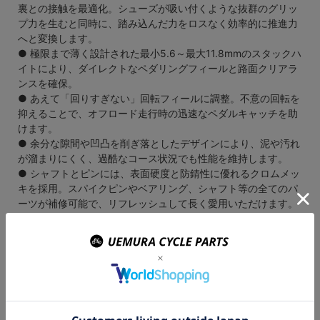
裏との接触を最適化。シューズが吸い付くような抜群のグリッ
プ力を生むと同時に、踏み込んだ力をロスなく効率的に推進力
へと変換します。
● 極限まで薄く設計された最小5.6～最大11.8mmのスタックハ
イトにより、ダイレクトなペダリングフィールと路面クリアラ
ンスを確保。
● あえて「回りすぎない」回転フィールに調整。不意の回転を
抑えることで、オフロード走行時の迅速なペダルキャッチを助
けます。
● 余分な隙間や凹凸を削ぎ落としたデザインにより、泥や汚れ
が溜まりにくく、過酷なコース状況でも性能を維持します。
● シャフトとピンには、表面硬度と防錆性に優れるクロムメッ
キを採用。スパイクピンやベアリング、シャフト等の全てのパ
ーツが補修可能で、リフレッシュして長く愛用いただけます。
仕様
・ カラー ： シルバー、ブラック、アストラルブルー
・ ボディ ： アルミ合金
・ サイズ ： W101.8mm × L104mm(有効踏み面W101.8mm ×
L100mm)
・ 踏み面 ： 両面