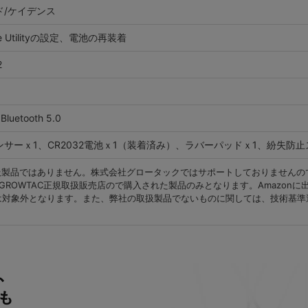
ド/ケイデンス
e Utilityの設定、電池の再装着
2
luetooth 5.0
ンサーｘ1、CR2032電池ｘ1（装着済み）、ラバーパッドｘ1、紛失防
クの取扱製品ではありません。株式会社グロータックではサポートしておりません
WTAC正規取扱販売店ので購入された製品のみとなります。Amazonに出品され
は対象外となります。また、弊社の取扱製品でないものに関しては、技術基準