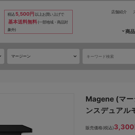
店舗紹介
5,500円
税込
以上お買い上げで
基本送料無料
(一部地域・商品対
象外)
商品
Magene (マ
ンスデュアル
3,30
販売価格(税込)