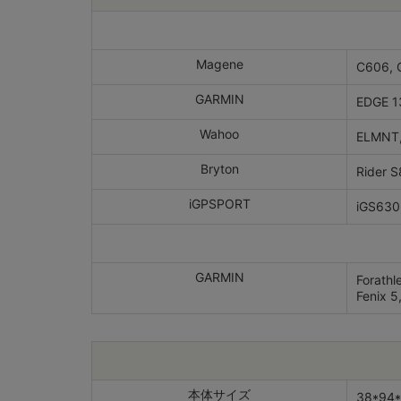
Magene
C606, 
GARMIN
EDGE 13
Wahoo
ELMNT,
Bryton
Rider 
iGPSPORT
iGS630
GARMIN
Forathl
Fenix 5
本体サイズ
38*94