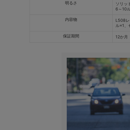
明るさ
ソリッ
6～1
内容物
L508
ル×1、
保証期間
12か