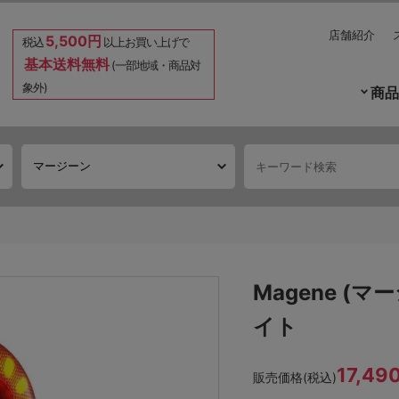
店舗紹介
5,500円
税込
以上お買い上げで
基本送料無料
(一部地域・商品対
象外)
商品
Magene (
イト
17,49
販売価格(税込)