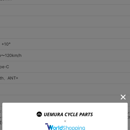
 +10°
h〜120km/h
pe-C
oth、ANT+
ドモード6時間、フラッシュモード10時間、プロトンモード8時間、パル
レーダーモード16時間、スタンバイモード3ヶ月（明るさはカスタマイ
度により変化します。）