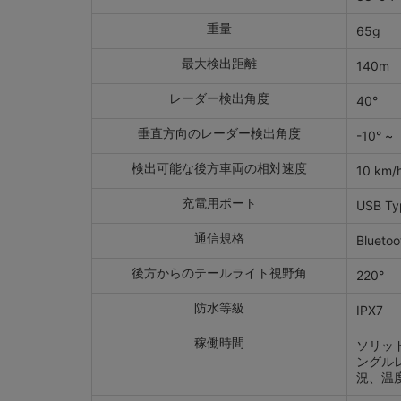
重量
65g
最大検出距離
140m
レーダー検出角度
40°
垂直方向のレーダー検出角度
-10° ~
検出可能な後方車両の相対速度
10 km/
充電用ポート
USB Ty
通信規格
Blueto
後方からのテールライト視野角
220°
防水等級
IPX7
稼働時間
ソリッ
ングル
況、温