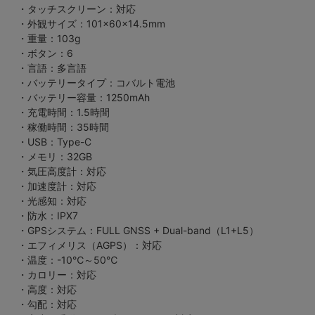
・タッチスクリーン：対応
・外観サイズ：101×60×14.5mm
・重量：103g
・ボタン：6
・言語：多言語
・バッテリータイプ：コバルト電池
・バッテリー容量：1250mAh
・充電時間：1.5時間
・稼働時間：35時間
・USB：Type-C
・メモリ：32GB
・気圧高度計：対応
・加速度計：対応
・光感知：対応
・防水：IPX7
・GPSシステム：FULL GNSS + Dual-band（L1+L5）
・エフィメリス（AGPS）：対応
・温度：-10℃～50℃
・カロリー：対応
・高度：対応
・勾配：対応