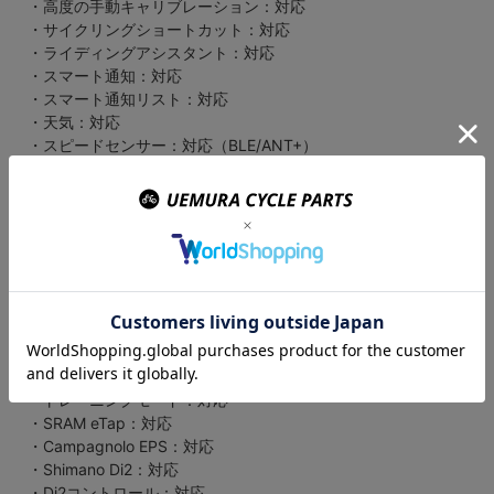
・高度の手動キャリブレーション：対応
・サイクリングショートカット：対応
・ライディングアシスタント：対応
・スマート通知：対応
・スマート通知リスト：対応
・天気：対応
・スピードセンサー：対応（BLE/ANT+）
・ケイデンスセンサー：対応（BLE/ANT+）
・心拍センサー：対応（BLE/ANT+）
・パワーメーター：対応（ANT+）
・FTP測定値：対応
・FTP自動検出：対応
・レーダーテールライト：対応
・スマートライト：対応
・電動自転車（E-Bike）：対応
・スマートトレーナー接続：対応
・スマートトレーナーの制御：対応
・トレーニングモード：対応
・SRAM eTap：対応
・Campagnolo EPS：対応
・Shimano Di2：対応
・Di2コントロール：対応