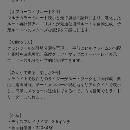
【オフコース・リルート2.0】
マルチカラーのルート表示と走行履歴の記録により、進化した
ルート再計算アルゴリズムが最適な復帰ルートを自動生成。予
定ルートへのスムーズな復帰を可能にします。
【iClimb 3.0】
グランツールの登坂分類を再現し、事前にヒルクライムの勾配
と距離を確認可能。高度グラフとマップのオーバーレイ表示
で、ペース配分を科学的に管理できます。
【みんなで走る、楽しさ2倍】
クラウド上で数百万のライダーがルートブックを共同作成・自
由に選択可能。チームメンバーの現在地をリアルタイムで表示
し、簡単にメッセージ送信もできるので、方向音痴でもライド
リーダーになれます。
【仕様】
・ディスプレイサイズ：3.5インチ
・画面解像度：320×480