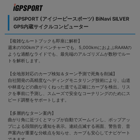
iGPSPORT (アイジーピースポーツ) BiNavi SILVER
GPS内蔵サイクルコンピューター
【複雑なルートブックも即座に解析】
週末の100kmアドベンチャーでも、5,000kmにおよぶRAAMの
ような過酷なライドでも、最先端のアルゴリズムが数秒でルー
トを解析します。
【全地形対応のカーブ検知＆ターン予測で死角を削減】
自社開発の高精度なヘディングモニタリング技術により、山道
や林道などの曲がりくねった道でも正確にカーブを検出。リス
クを事前に予測し、スムーズで安全なコーナリングのためにス
ピード調整をサポートします。
【多層的なターン案内】
曲がり角に近づくとマップが自動でズームインし、ポップアッ
プによる段階的な通知を表示。連続点滅する画面、警告音、音
声案内が重要な分岐点を知らせ、カーブも安心してナビゲート
できます。