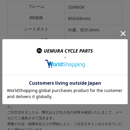
フレーム
30HM3K
BB規格
BSA(68mm)
シートポスト
付属、径31.6mm
フレーム重量
1490g(カタログ値)
年式
MY2013
※店頭展示の在庫品になりますので、ご使用に問題ない細かなキズ等
がある場合がございます。画像は完成車イメージです。
ご注文の前にご確認ください
表示されている在庫情報については、実際の在庫情報と連動しておりませ
ん。
ご注文頂きましたら、弊社および仕入先の在庫を確認いたしまして、メー
ルにてご連絡させて頂きます。
廃盤や欠品・納期未定などの理由により、ご注文をキャンセルさせていた
だく場合がございます。