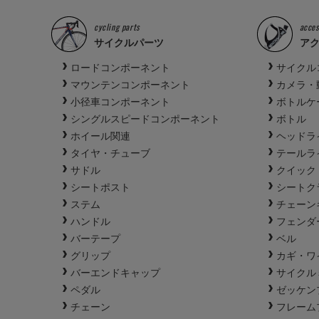
cycling parts
acces
サイクルパーツ
ア
ロードコンポーネント
サイクル
マウンテンコンポーネント
カメラ・
小径車コンポーネント
ボトルケ
シングルスピードコンポーネント
ボトル
ホイール関連
ヘッドラ
タイヤ・チューブ
テールラ
サドル
クイック
シートポスト
シートク
ステム
チェーン
ハンドル
フェンダ
バーテープ
ベル
グリップ
カギ・ワ
バーエンドキャップ
サイクル
ペダル
ゼッケン
チェーン
フレーム