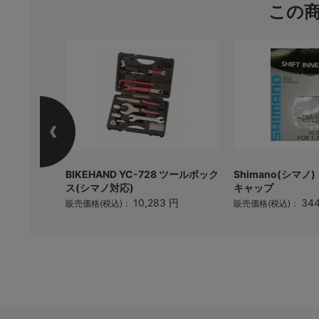
この
mpo マイク
BIKEHAND YC-728 ツールボック
Shimano(シマノ
2mm厚)
ス(シマノ対応)
キャップ
円
10,283 円
34
販売価格(税込)：
販売価格(税込)：