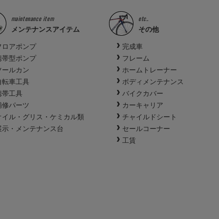
maintenance item
etc..
メンテナンスアイテム
その他
フロアポンプ
完成車
携帯型ポンプ
フレーム
ツールカン
ホームトレーナー
自転車工具
ボディメンテナンス
携帯工具
バイクカバー
補修パーツ
カーキャリア
オイル・グリス・ケミカル類
チャイルドシート
展示・メンテナンス台
セールコーナー
工賃