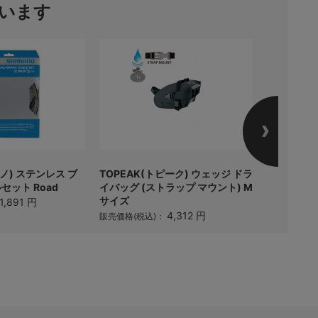
います
マノ) ステンレス ブ
TOPEAK(トピーク) ウェッジ ドラ
TOPEAK
ット Road
イバッグ (ストラップ マウント) M
ウジング 
サイズ
1,891 円
販売価格(税
4,312 円
販売価格(税込)：