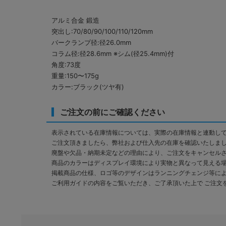
アルミ合金 鍛造
突出し:70/80/90/100/110/120mm
バークランプ径:径26.0mm
コラム径:径28.6mm ※シム(径25.4mm)付
角度:73度
重量:150〜175g
カラー:ブラック(ツヤ有)
ご注文の前にご確認ください
表示されている在庫情報については、実際の在庫情報と連動し
ご注文頂きましたら、弊社および仕入先の在庫を確認いたしま
廃盤や欠品・納期未定などの理由により、ご注文をキャンセル
商品のカラーはディスプレイ環境により実物と異なって見える
掲載商品の仕様、ロゴ等のデザインはランニングチェンジ等に
ご利用ガイドの内容をご覧いただき、ご了承頂いた上で ご注文