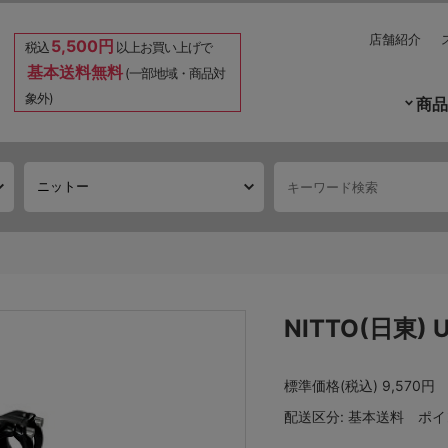
店舗紹介
5,500円
税込
以上お買い上げで
基本送料無料
(一部地域・商品対
象外)
商品
NITTO(日東) 
標準価格(税込)
9,570円
配送区分:
基本送料
ポイ