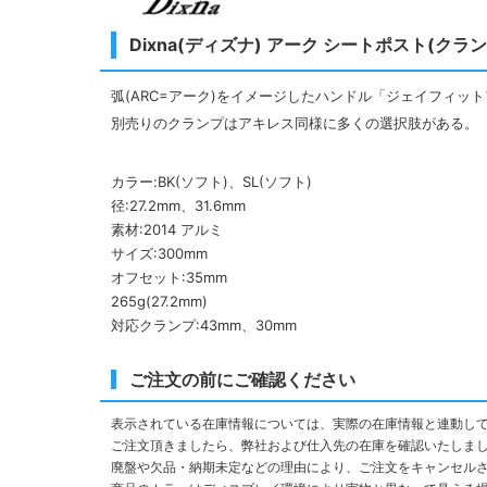
Dixna(ディズナ) アーク シートポスト(ク
弧(ARC=アーク)をイメージしたハンドル「ジェイフィ
別売りのクランプはアキレス同様に多くの選択肢がある。
カラー:BK(ソフト)、SL(ソフト)
径:27.2mm、31.6mm
素材:2014 アルミ
サイズ:300mm
オフセット:35mm
265g(27.2mm)
対応クランプ:43mm、30mm
ご注文の前にご確認ください
表示されている在庫情報については、実際の在庫情報と連動し
ご注文頂きましたら、弊社および仕入先の在庫を確認いたしま
廃盤や欠品・納期未定などの理由により、ご注文をキャンセル