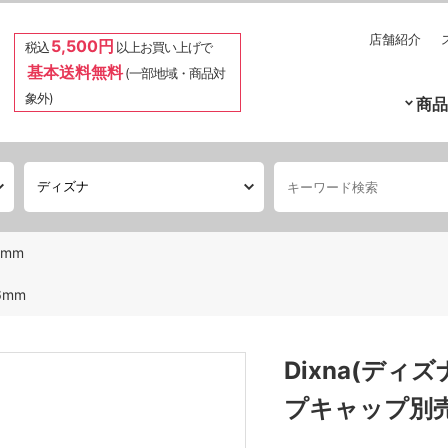
店舗紹介
5,500円
税込
以上お買い上げで
基本送料無料
(一部地域・商品対
象外)
商品
2mm
6mm
Dixna(ディ
プキャップ別売