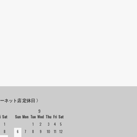
ターネット店 定休日 〉
9
i
Sat
Sun
Mon
Tue
Wed
Thu
Fri
Sat
1
1
2
3
4
5
8
6
7
8
9
10
11
12