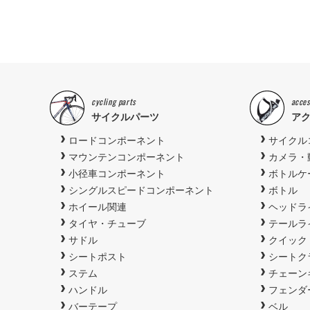
cycling parts
acces
サイクルパーツ
ア
ロードコンポーネント
サイクル
マウンテンコンポーネント
カメラ・
小径車コンポーネント
ボトルケ
シングルスピードコンポーネント
ボトル
ホイール関連
ヘッドラ
タイヤ・チューブ
テールラ
サドル
クイック
シートポスト
シートク
ステム
チェーン
ハンドル
フェンダ
バーテープ
ベル