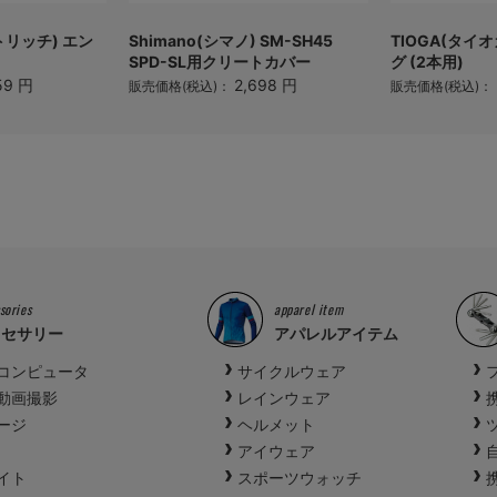
トリッチ) エン
Shimano(シマノ) SM-SH45
TIOGA(タイ
SPD-SL用クリートカバー
グ (2本用)
59 円
2,698 円
販売価格(税込)：
販売価格(税込)：
sories
apparel item
クセサリー
アパレルアイテム
コンピュータ
サイクルウェア
動画撮影
レインウェア
ージ
ヘルメット
アイウェア
イト
スポーツウォッチ