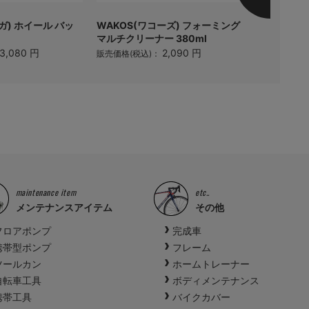
オガ) ホイール バッ
WAKOS(ワコーズ) フォーミング
MARUTO(
マルチクリーナー 380ml
ロケット・
ー
3,080 円
2,090 円
販売価格(税込)：
販売価格(税
maintenance item
etc..
メンテナンスアイテム
その他
フロアポンプ
完成車
携帯型ポンプ
フレーム
ツールカン
ホームトレーナー
自転車工具
ボディメンテナンス
携帯工具
バイクカバー