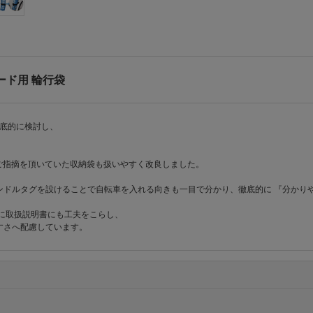
ロード用 輪行袋
徹底的に検討し、
いとご指摘を頂いていた収納袋も扱いやすく改良しました。
ドルタグを設けることで自転車を入れる向きも一目で分かり、徹底的に 『分かりや
に取扱説明書にも工夫をこらし、
すさへ配慮しています。