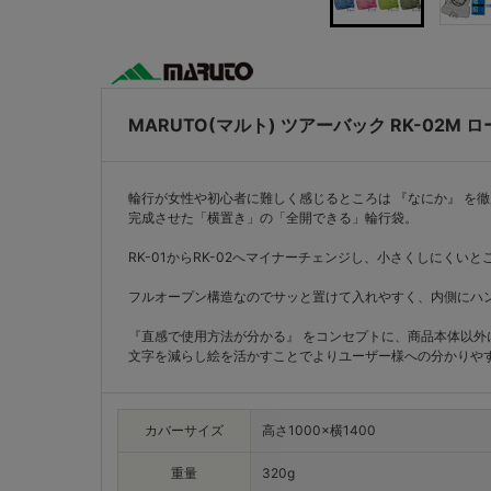
MARUTO(マルト) ツアーバック RK-02M 
輪行が女性や初心者に難しく感じるところは 『なにか』 を
完成させた「横置き」の「全開できる」輪行袋。
RK-01からRK-02へマイナーチェンジし、小さくしにく
フルオープン構造なのでサッと置けて入れやすく、内側にハン
『直感で使用方法が分かる』 をコンセプトに、商品本体以外
文字を減らし絵を活かすことでよりユーザー様への分かりや
カバーサイズ
高さ1000×横1400
重量
320g