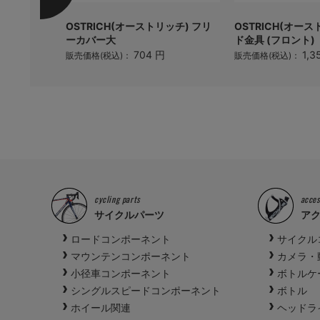
ンサドル
OSTRICH(オーストリッチ) フリ
OSTRICH(オース
ーカバー大
ド金具 (フロント)
 円
704 円
1,3
販売価格(税込)：
販売価格(税込)：
cycling parts
acces
サイクルパーツ
ア
ロードコンポーネント
サイクル
マウンテンコンポーネント
カメラ・
小径車コンポーネント
ボトルケ
シングルスピードコンポーネント
ボトル
ホイール関連
ヘッドラ