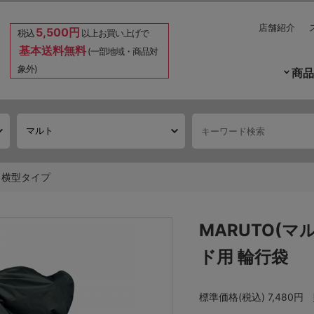
店舗紹介
5,500円
税込
以上お買い上げで
基本送料無料
(一部地域・商品対
象外)
商品
横型タイプ
MARUTO(マ
ド用 輪行袋
標準価格(税込)
7,480円