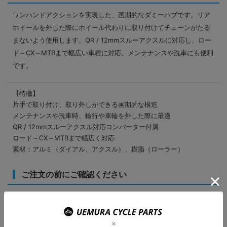
ワンハンドアクションを実現した、画期的なダミーハブです。リア
ホイールを外した際にホイール代わりに取り付けてチェーンがたる
まないよう使用します。QR / 12mmスルーアクスルに対応し、ロー
ド～CX～MTBまで幅広い車種に対応。メンテナンスや洗車にも便利
です。
【特徴】
片手で取り付け、取り外しができる画期的な構造
メンテナンスや洗車時、輪行や車輪を外した際に最適
QR / 12mmスルーアクスル対応コンバーター付属
ロード～CX～MTBまで幅広く対応
素材：アルミ（ダイアル、アクスル）、樹脂（ローラー）
ご注文の前にご確認ください
表示されている在庫情報については、実際の在庫情報と連動しておりませ
ん。
ご注文頂きましたら、弊社および仕入先の在庫を確認いたしまして、メー
ルにてご連絡させて頂きます。