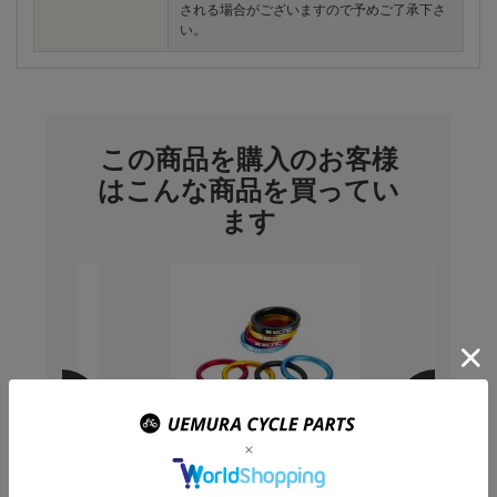
される場合がございますので予めご了承下さ
い。
この商品を購入のお客様
はこんな商品を買ってい
ます
マノ) SM-
KCNC ヘッドセットスペー
Shima
スクブレーキロ
サー セット
ーコーテ
mm/内セレーシ
3/5/10/14/20mm
ナーケー