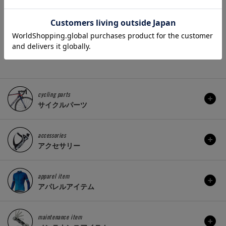
1,980 円
販売価格(税込)：
販売価格(
4,040 円
)：
cycling parts
サイクルパーツ
accessories
アクセサリー
apparel item
アパレルアイテム
maintenance item