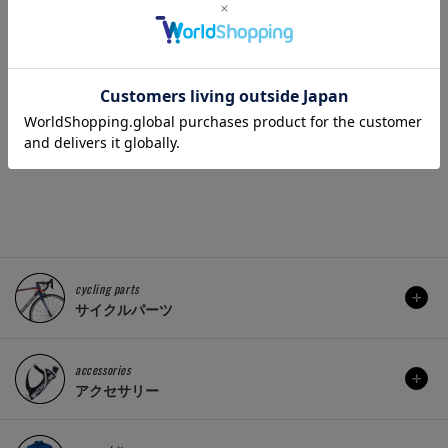
R アルミバルブ
Shimano(シマノ) ポリマ
SWISSS
/2個入り)
ーコーティング シフトイン
BLACK 
ナーケーブル
シュー
440 円
)：
2,167 円
販売価格(税込)：
販売価格(
cycling parts
サイクルパーツ
accessories
アクセサリー