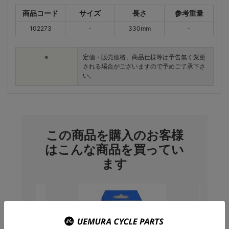
商品コード
サイズ
長さ
参考重量
102273
-
330mm
-
※
定価・販売価格、商品仕様等は予告無く変更
される場合がございますので予めご了承下さ
い。
この商品を購入のお客様
はこんな商品を買ってい
ます