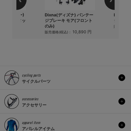
r(パナレーサー)
Dixna(ディズナ) バンテー
Dixna
EZ ミニワンタッ
ジブレーキ モア(フロント
ジブレー
のみ)
販売価格(
3,344 円
10,890 円
)：
販売価格(税込)：
cycling parts
サイクルパーツ
accessories
アクセサリー
apparel item
アパレルアイテム