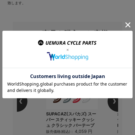
致します。
この商品を購入のお客様
はこんな商品を買ってい
ます
(ビットリア)
SUPACAZ(スパカズ) スー
zero 
UR TECH
パー スティッキー クッシ
チプラス) 
ュ クラシック バーテープ
ECX9102
5,280 円
4,059 円
)：
販売価格(税込)：
販売価格(