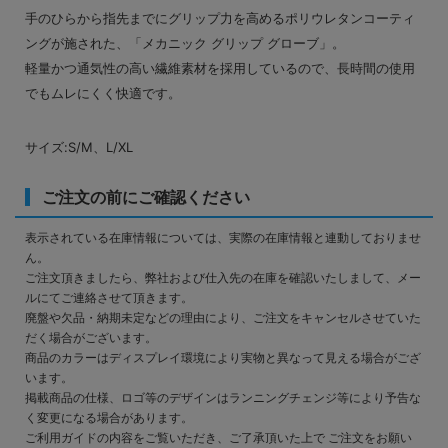
手のひらから指先までにグリップ力を高めるポリウレタンコーティ
ングが施された、「メカニック グリップ グローブ」。
軽量かつ通気性の高い繊維素材を採用しているので、長時間の使用
でもムレにくく快適です。
サイズ:S/M、L/XL
ご注文の前にご確認ください
表示されている在庫情報については、実際の在庫情報と連動しておりませ
ん。
ご注文頂きましたら、弊社および仕入先の在庫を確認いたしまして、メー
ルにてご連絡させて頂きます。
廃盤や欠品・納期未定などの理由により、ご注文をキャンセルさせていた
だく場合がございます。
商品のカラーはディスプレイ環境により実物と異なって見える場合がござ
います。
掲載商品の仕様、ロゴ等のデザインはランニングチェンジ等により予告な
く変更になる場合があります。
ご利用ガイドの内容をご覧いただき、ご了承頂いた上で ご注文をお願い