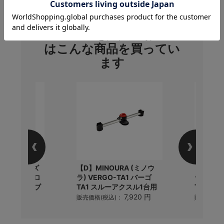
この商品を購入のお客様
はこんな商品を買ってい
ます
MI(パールイズ
【D】MINOURA (ミノウ
【D】MI
ンフォヒート ロ
ラ) VERGO-TA1 バーゴ
ラ) VER
5度対応 1.ブ
TA1 スルーアクスル1台用
TA2..
7,920 円
販売価格(税込)：
販売価格(
5,720 円
)：