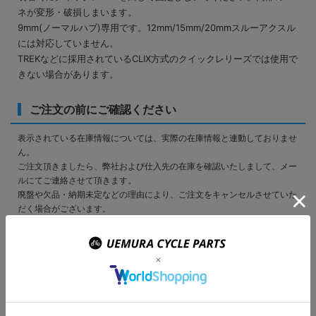
ネが変形・破損しまいます。
9mm(ノーマルハブ)専用です。12mm/15mm/20mmスルーアクスル
には対応していません。
TREKなどに採用されているCLIX方式のクイックレリーズでは使用で
きない場合があります。
ご注文の前にご確認ください
表示されている在庫情報については、実際の在庫情報と連動しておりませ
ん。
ご注文頂きましたら、弊社および仕入先の在庫を確認いたしまして、メー
ルにてご連絡させて頂きます。
廃盤や欠品・納期未定などの理由により、ご注文をキャンセルさせていた
だく場合がございます。
商品のカラーはディスプレイ環境により実物と異なって見える場合がござ
います。
掲載商品の仕様、ロゴ等のデザインはランニングチェンジ等により予告な
く変更になる場合があります。
ご利用ガイドの内容をご覧いただき、ご了承頂いた上で ご注文をお願い
致します。