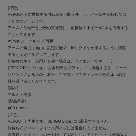
[特徴]
VERGO-TFに搭載する自転車から取り外したホイールを保持してお
くためのアームです。
アームの先端部と上部の貫通穴に、前後輪のホイール2本を装着する
ことができます。
※9mm(ノーマルハブ)専用
アームの角度は自由に設定可能で、床にタイヤが接するように調整
すると安定性がアップします。
前後輪のホイール両方を外す場合は、リアエンドサポート3
(VERGO用オプション)を自転車のリアエンドに装着すると、チェー
ンリングによる油の付着や、ギア歯・リアディレーラ等の床への接
触を避けることができます。
[素材]
アルミ・樹脂
[製品重量]
400 grams
[注意]
VERGO-TF専用です。VERGO Excelには装着できません。
片持ち式フロントフォーク用ハブには適合していません。
装着時にクイックレバーを回して固定しないでください。内部のバ