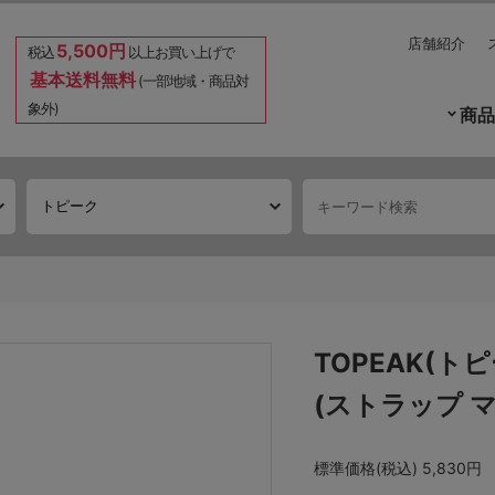
店舗紹介
5,500円
税込
以上お買い上げで
基本送料無料
(一部地域・商品対
象外)
商品
TOPEAK(ト
(ストラップ マ
標準価格(税込)
5,830円