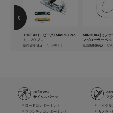
ADIE TT
TOPEAK(トピーク) Mini 20 Pro
MINOURA(ミノ
ニ
ミニ 20 プロ
マグローラー ベル
円
5,368 円
1,2
販売価格(税込)：
販売価格(税込)：
cycling parts
acces
サイクルパーツ
ア
ロードコンポーネント
サイクル
マウンテンコンポーネント
カメラ・