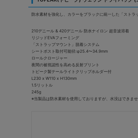
防水素材を強化し、カラーをブラックに統一した「ストラッ
210デニール & 420デニール 防水ナイロン 超音波溶着
リジッドEVAフォーミング
「ストラップマウント」脱着システム
シートポスト取付可能径:φ25.4〜34.9mm
ロールクロージャー
夜間の被視認性を高める反射プリント
トピーク製テールライトクリップホルダー付
L230 x W110 x H130mm
1.5リットル
245g
※当製品は防水素材を使用しておりますが、水没はできま