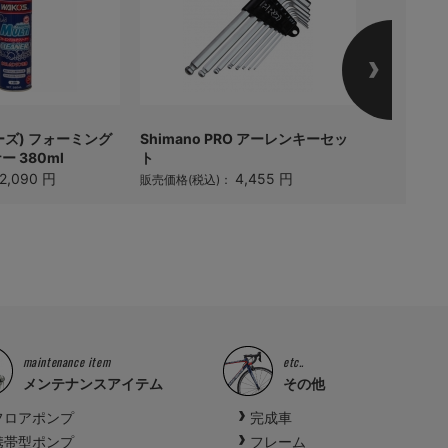
ーズ) フォーミング
Shimano PRO アーレンキーセッ
Panarac
 380ml
ト
レバー
2,090 円
4,455 円
販売価格(税込)：
販売価格(税
maintenance item
etc..
メンテナンスアイテム
その他
フロアポンプ
完成車
携帯型ポンプ
フレーム