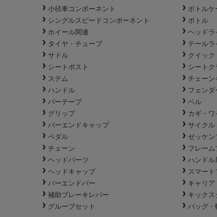
小径車コンポーネント
ボトルケ
シングルスピードコンポーネント
ボトル
ホイール関連
ヘッドラ
タイヤ・チューブ
テールラ
サドル
クイック
シートポスト
シートク
ステム
チェーン
ハンドル
フェンダ
バーテープ
ベル
グリップ
カギ・ワ
バーエンドキャップ
サイクル
ペダル
ゼッケン
チェーン
フレーム
ヘッドパーツ
ハンドル
ヘッドキャップ
スマート
バーエンドバー
キャリア
補助ブレーキレバー
キックス
グループセット
バッグ・