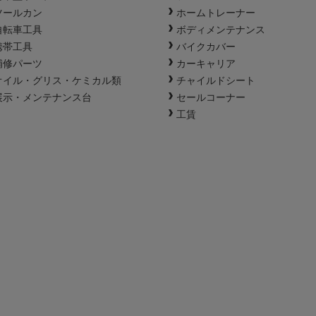
ツールカン
ホームトレーナー
自転車工具
ボディメンテナンス
携帯工具
バイクカバー
補修パーツ
カーキャリア
オイル・グリス・ケミカル類
チャイルドシート
展示・メンテナンス台
セールコーナー
工賃