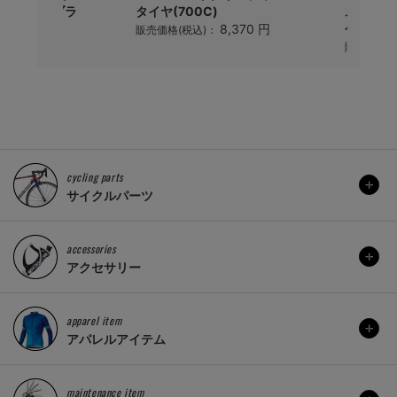
ーニー 2.ブラ
タイヤ(700C)
ムレース
ケージ
8,370 円
販売価格(税込)：
2,200 円
)：
販売価格(
cycling parts
サイクルパーツ
accessories
アクセサリー
apparel item
アパレルアイテム
maintenance item