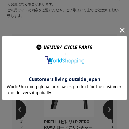
く変更になる場合があります。
ご利用ガイドの内容をご覧いただき、ご了承頂いた上で ご注文をお願い
致します。
この商品を購入のお客様
はこんな商品を買ってい
ます
MI(パールイズ
PIRELLI(ピレリ) P ZERO
ELITE 
コールドシェイド
ROAD ロードクリンチャー
CUSTOM