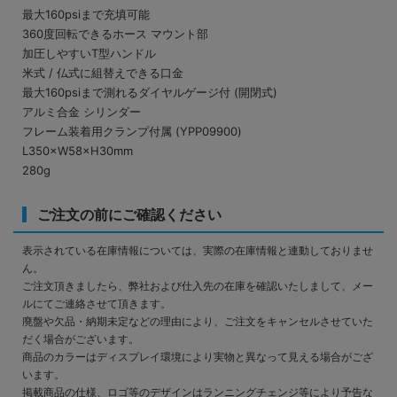
最大160psiまで充填可能
360度回転できるホース マウント部
加圧しやすいT型ハンドル
米式 / 仏式に組替えできる口金
最大160psiまで測れるダイヤルゲージ付 (開閉式)
アルミ合金 シリンダー
フレーム装着用クランプ付属 (YPP09900)
L350×W58×H30mm
280g
ご注文の前にご確認ください
表示されている在庫情報については、実際の在庫情報と連動しておりませ
ん。
ご注文頂きましたら、弊社および仕入先の在庫を確認いたしまして、メー
ルにてご連絡させて頂きます。
廃盤や欠品・納期未定などの理由により、ご注文をキャンセルさせていた
だく場合がございます。
商品のカラーはディスプレイ環境により実物と異なって見える場合がござ
います。
掲載商品の仕様、ロゴ等のデザインはランニングチェンジ等により予告な