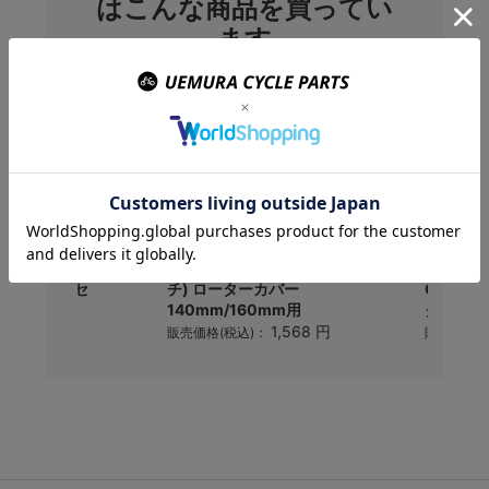
はこんな商品を買ってい
ます
(オーストリッ
OSTRICH(オーストリッ
CROPS
ーター(2コセ
チ) ローターカバー
CP-SP
140mm/160mm用
ク
550 円
1,568 円
)：
販売価格(税込)：
販売価格(