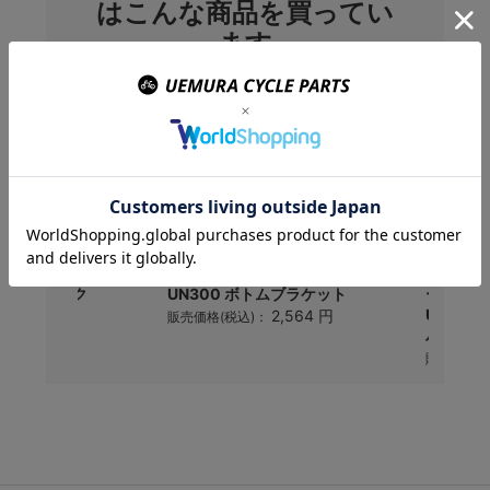
はこんな商品を買ってい
ます
マノ) CN-
Shimano(シマノ) BB-
OGK K
S用チェーン(ク
UN300 ボトムブラケット
ーカブト)
付)
URBAN
2,564 円
販売価格(税込)：
バン)..
7,053 円
)：
販売価格(