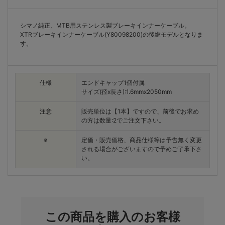
シマノ純正、MTB用ステンレス製ブレーキインナーケーブル。
XTRブレーキインナーケーブル(Y80098200)の後継モデルとなりま
す。
仕様
エンドキャップ1個付属
サイズ(径x長さ):1.6mmx2050mm
注意
販売単位は【1本】ですので、前後でお求め
の方は数量:2でご注文下さい。
※
定価・販売価格、商品仕様等は予告無く変更
される場合がございますので予めご了承下さ
い。
この商品を購入のお客様