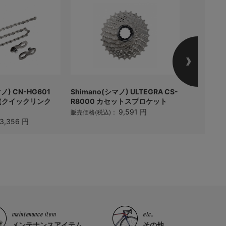
マノ) CN-HG601
Shimano(シマノ) ULTEGRA CS-
Shimano(
ン(クイックリンク
R8000 カセットスプロケット
R7000-
スピード)
9,591 円
販売価格(税込)：
3,356 円
販売価格(税
maintenance item
etc..
メンテナンスアイテム
その他