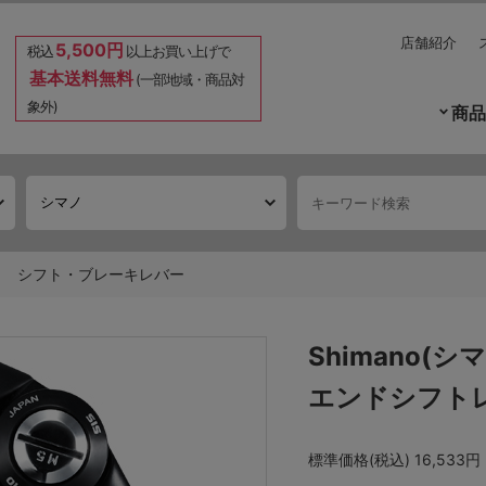
店舗紹介
5,500円
税込
以上お買い上げで
基本送料無料
(一部地域・商品対
象外)
商品
シフト・ブレーキレバー
Shimano(シマ
エンドシフト
標準価格(税込)
16,533円