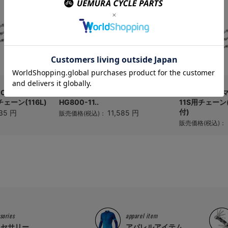
 CN-HG601
Shimano (シマノ) ULTEGRA CS-
Shimano (シ
チェーン(116L)
HG800-11..
11S用チェー
付)
35 円
11,585 円
販売価格(税込)：
販売価格(税込)：
sories
apparel item
クセサリー
アパレルアイテム