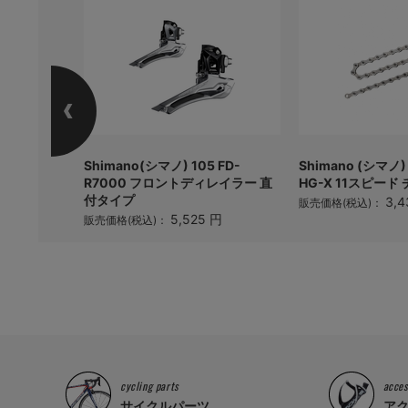
用チェーン
Shimano(シマノ) 105 FD-
Shimano (シマノ)
ンク付
R7000 フロントディレイラー 直
HG-X 11スピード 
付タイプ
 円
3,4
販売価格(税込)：
5,525 円
販売価格(税込)：
cycling parts
acces
サイクルパーツ
ア