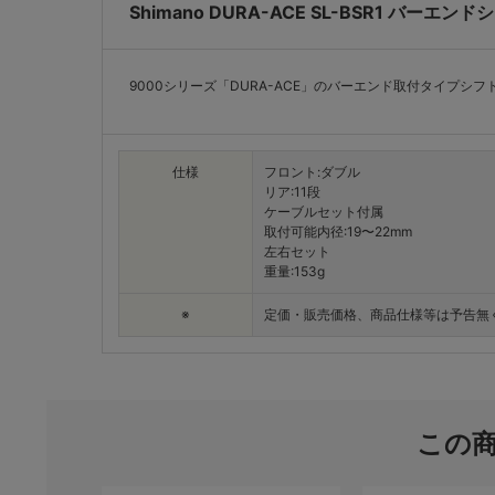
Shimano DURA-ACE SL-BSR1 バーエ
9000シリーズ「DURA-ACE」のバーエンド取付タイプシフ
仕様
フロント:ダブル
リア:11段
ケーブルセット付属
取付可能内径:19〜22mm
左右セット
重量:153g
※
定価・販売価格、商品仕様等は予告無
この