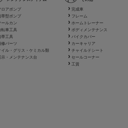
フロアポンプ
完成車
携帯型ポンプ
フレーム
ツールカン
ホームトレーナー
自転車工具
ボディメンテナンス
携帯工具
バイクカバー
補修パーツ
カーキャリア
オイル・グリス・ケミカル類
チャイルドシート
展示・メンテナンス台
セールコーナー
工賃