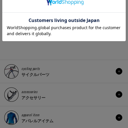
al (コンチネン
CATEYE(キャットアイ)
BIKEHA
 SPORT 3 (ウ
BM-45 バックミラー
マスター
3)..
パクト
1,320 円
販売価格(税込)：
3,960 円
)：
販売価格(
cycling parts
サイクルパーツ
accessories
アクセサリー
apparel item
アパレルアイテム