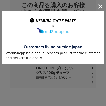
この商品を購入のお客様
はこんな商品を買ってい
ます
C-1837
FINISH-LINE プレミアム
Panara
グリス 100g チューブ
ポリライ
(18mm)
2,904 円
1,566 円
)：
販売価格(税込)：
販売価格(