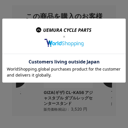
この商品を購入のお客様
はこんな商品を買ってい
ます
トピーク) ミニ
GIZA(ギザ) CL-KA56 アジ
TOPEA
ャスタブル ダブルレッグセ
デュアル
ンタースタンド
2,475 円
)：
販売価格(
3,520 円
販売価格(税込)：