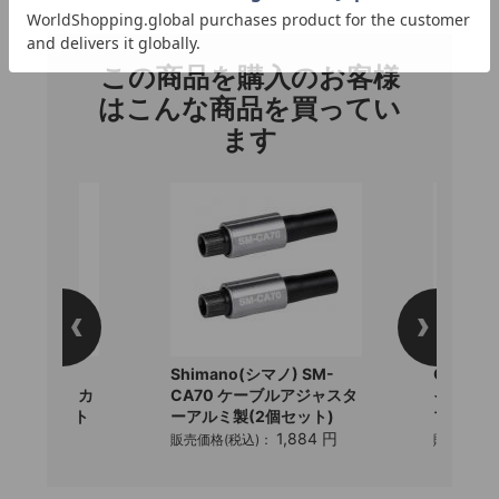
この商品を購入のお客様
はこんな商品を買ってい
ます
ート)
Shimano(シマノ) SM-
GIZA(ギ
CE PLUS (カ
CA70 ケーブルアジャスタ
イクロフ
プラス) ボト
ーアルミ製(2個セット)
プ
1,884 円
販売価格(税込)：
販売価格(
2,519 円
)：