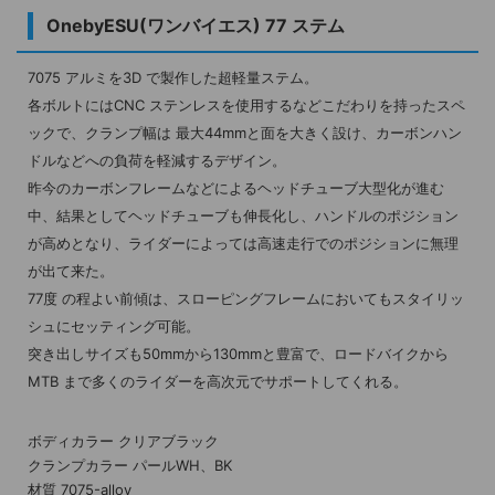
OnebyESU(ワンバイエス) 77 ステム
7075 アルミを3D で製作した超軽量ステム。
各ボルトにはCNC ステンレスを使用するなどこだわりを持ったスペ
ックで、クランプ幅は 最大44mmと面を大きく設け、カーボンハン
ドルなどへの負荷を軽減するデザイン。
昨今のカーボンフレームなどによるヘッドチューブ大型化が進む
中、結果としてヘッドチューブも伸長化し、ハンドルのポジション
が高めとなり、ライダーによっては高速走行でのポジションに無理
が出て来た。
77度 の程よい前傾は、スローピングフレームにおいてもスタイリッ
シュにセッティング可能。
突き出しサイズも50mmから130mmと豊富で、ロードバイクから
MTB まで多くのライダーを高次元でサポートしてくれる。
ボディカラー クリアブラック
クランプカラー パールWH、BK
材質 7075-alloy