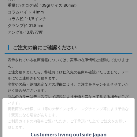
重量(カタログ値) 109g(サイズ:80mm)
コラムハイト 41mm
コラム径 1-1/8インチ
クランプ径 31.8mm
アングル 13度/77度
ご注文の前にご確認ください
表示されている在庫情報については、実際の在庫情報と連動しておりませ
ん。
ご注文頂きましたら、弊社および仕入先の在庫を確認いたしまして、メー
ルにてご連絡させて頂きます。
廃盤や欠品・納期未定などの理由により、ご注文をキャンセルさせていた
だく場合がございます。
商品のカラーはディスプレイ環境により実物と異なって見える場合がござ
います。
掲載商品の仕様、ロゴ等のデザインはランニングチェンジ等により予告な
く変更になる場合があります。
ご利用ガイドの内容をご覧いただき、ご了承頂いた上で ご注文をお願い
致します。