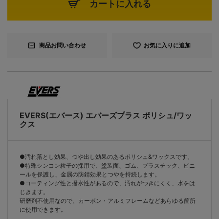
カートに入れる
商品お問い合わせ
お気に入りに追加
EVERS(エバース) エバーズプラス ポリシュ/ワッ
クス
●汚れ落とし効果、つや出し効果のあるポリシュ&ワックスです。
●特殊シンコン粒子の採用で、塗装面、ゴム、プラスチック、ビニ
ールを保護し、金属の防錆効果とつやを持続します。
●コーティング性と撥水性があるので、汚れがつきにくく、水をは
じきます。
研磨剤不使用なので、カーボン・アルミフレームなどあらゆる箇所
に使用できます。