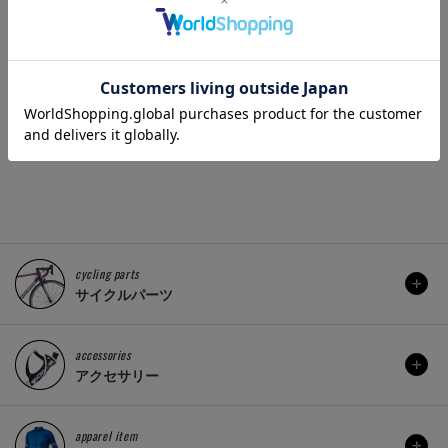
MI(パールイズ
BIKEHAND YC-790 ギア
CATEY
B シティライドポ
クリーンブラシ
OH-240
3.ブラック..
770 円
販売価格(税込)：
販売価格(
8,360 円
)：
cycling parts
サイクルパーツ
accessories
アクセサリー
apparel item