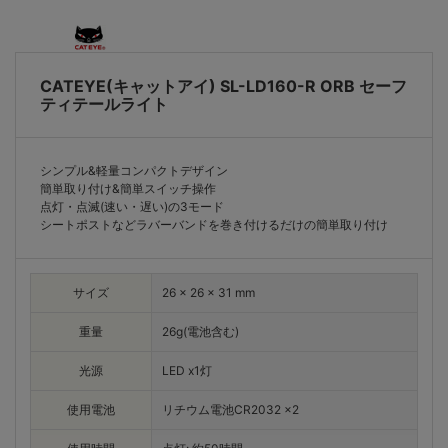
CATEYE(キャットアイ) SL-LD160-R ORB セーフ
ティテールライト
シンプル&軽量コンパクトデザイン
簡単取り付け&簡単スイッチ操作
点灯・点滅(速い・遅い)の3モード
シートポストなどラバーバンドを巻き付けるだけの簡単取り付け
サイズ
26 x 26 x 31 mm
重量
26g(電池含む)
光源
LED x1灯
使用電池
リチウム電池CR2032 x2