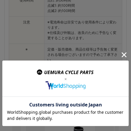
使用時間
点灯: 約50時間
点滅1: 約100時間
点滅2: 約100時間
注意
※電池寿命は目安であり使用条件により変わ
ります。
※仕様及び外観は、改良のために予告なく変
更することがあります。
※
定価・販売価格、商品仕様等は予告無く変更
される場合がございますので予めご了承下さ
い。
この商品を購入のお客様
はこんな商品を買ってい
ます