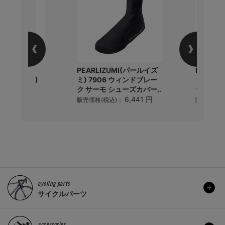
ラック)
PEARLIZUMI(パールイズ
PEARL
PRO (8.8L)
ミ) 7906 ウィンドブレー
ミ) 15 
Tプロ..
ク サーモ シューズカバー..
ック
5,700 円
6,441 円
)：
販売価格(税込)：
販売価格(
cycling parts
サイクルパーツ
accessories